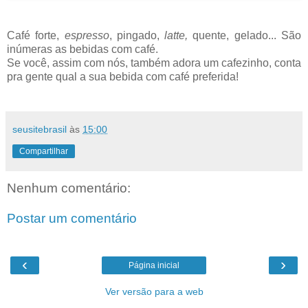
Café forte,
espresso
, pingado,
latte,
quente, gelado... São
inúmeras as bebidas com café.
Se você, assim com nós, também adora um
cafezinho
, conta
pra gente qual a sua bebida com café preferida!
seusitebrasil
às
15:00
Compartilhar
Nenhum comentário:
Postar um comentário
‹
›
Página inicial
Ver versão para a web