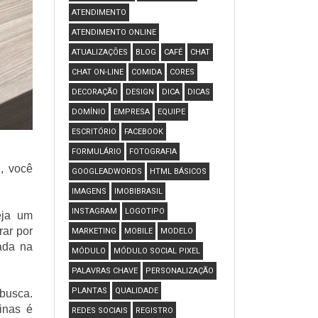
ATENDIMENTO
ATENDIMENTO ONLINE
ATUALIZAÇÕES
BLOG
CAFÉ
CHAT
CHAT ON-LINE
COMIDA
CORES
DECORAÇÃO
DESIGN
DICA
DICAS
DOMÍNIO
EMPRESA
EQUIPE
ESCRITÓRIO
FACEBOOK
FORMULÁRIO
FOTOGRAFIA
, você
GOOGLEADWORDS
HTML BÁSICOS
IMAGENS
IMOBIBRASIL
INSTAGRAM
LOGOTIPO
eja um
rar por
MARKETING
MOBILE
MODELO
ada na
MÓDULO
MÓDULO SOCIAL PIXEL
PALAVRAS CHAVE
PERSONALIZAÇÃO
PLANTAS
QUALIDADE
 busca.
inas é
REDES SOCIAIS
REGISTRO